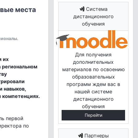
овые места
Система
дистанционного
обучения
ионалы.
Для получения
и их
дополнительных
а региональном
материалов по освоению
тву
образовательных
трировали
программ ждем вас в
и навыков,
нашей системе
и компетенциях.
дистанционного
обучения
Перейти
ль первой
иректора по
Партнеры