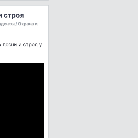
и строя
уденты
/
Охрана и
 песни и строя у