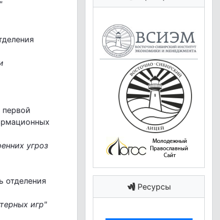
"
тделения
и
ь первой
ормационных
ренних угроз
ь отделения
Ресурсы
терных игр"