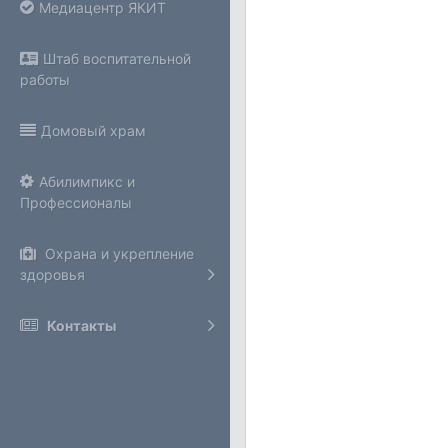
Медиацентр ЯКИТ
Штаб воспитательной
работы
Домовый храм
Абилимпикс и
Профессионалы
Охрана и укрепление
здоровья
Контакты