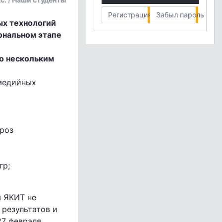
Регистрация
Забыл пароль
ых технологий
ональном этапе
по нескольким
медийных
гроз
гр;
ы ЯКИТ не
 результатов и
7 февраля.