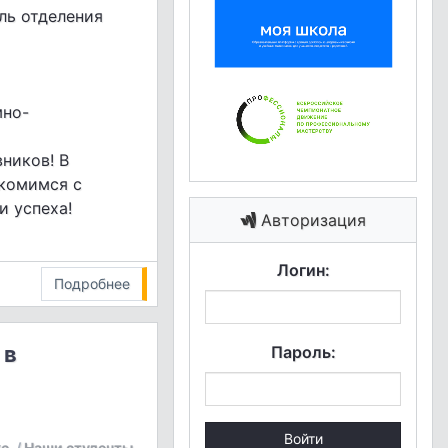
ль отделения
мно-
ников! В
комимся с
 успеха!
Авторизация
Логин:
Подробнее
 в
Пароль:
Войти
с.
/
Наши студенты