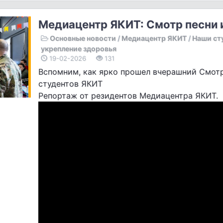
Медиацентр ЯКИТ: Смотр песни 
Основные новости
/
Медиацентр ЯКИТ
/
Наши ст
укрепление здоровья
19-02-2026
131
Вспомним, как ярко прошел вчерашний Смотр
студентов ЯКИТ
Репортаж от резидентов Медиацентра ЯКИТ.