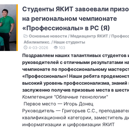
Студенты ЯКИТ завоевали приз
на региональном чемпионате
«Профессионалы» в РС (Я)
Основные новости
/
Медиацентр ЯКИТ
/
Професс
Абилимпикс.
/
Наши студенты
4-03-2026
103
Поздравляем наших талантливых студентов 
руководителей с отличными результатами н
чемпионате по профессиональному мастерс
«Профессионалы»! Наши ребята продемонс
высокий уровень профессионализма, знаний 
заслуженно получив призовые места в шест
Компетенция "Облачные технологии"
Первое место — Игорь Донец
Руководитель — Григорьев С.С., преподавате
квалификационной категории, заместитель д
информатизации и цифровизации ЯКИТ