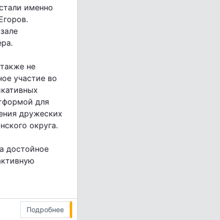
стали именно
Егоров.
 зале
ра.
также не
ное участие во
икативных
атформой для
ения дружеских
нского округа.
а достойное
активную
Подробнее