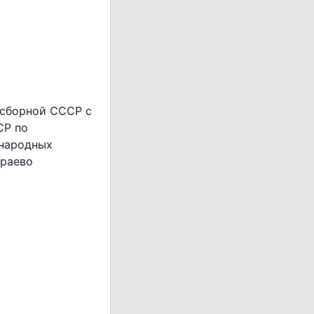
 сборной СССР с
СР по
ународных
араево