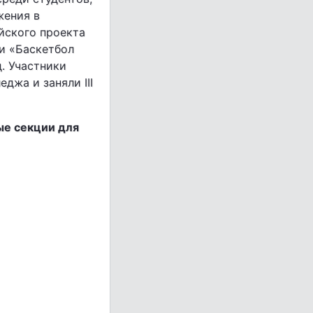
жения в
йского проекта
и «Баскетбол
д. Участники
джа и заняли III
ые секции для