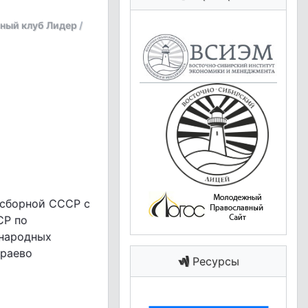
ный клуб Лидер
/
 сборной СССР с
СР по
ународных
араево
Ресурсы