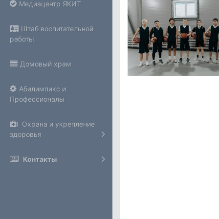
Медиацентр ЯКИТ
Штаб воспитательной
работы
Домовый храм
Абилимпикс и
Профессионалы
Охрана и укрепление
здоровья
Контакты