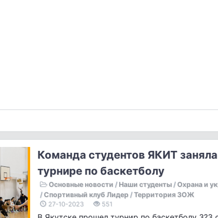
Команда студентов ЯКИТ заняла I
турнире по баскетболу
Основные новости
/
Наши студенты
/
Охрана и у
/
Спортивный клуб Лидер
/
Территория ЗОЖ
27-10-2023
551
В Якутске прошел турнир по баскетболу 3?3 