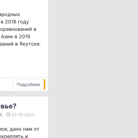
народных
в 2018 году
соревнований в
 Азии в 2019
ваний в Якутске.
Подробнее
овье?
Ж
23-10-2023
ое, дано нам от
укреплять и