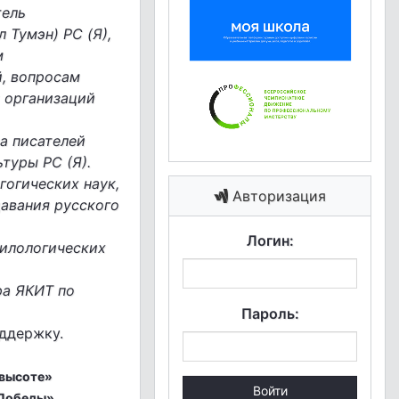
тель
 Тумэн) РС (Я),
м
, вопросам
 организаций
а писателей
туры РС (Я).
гогических наук,
Авторизация
авания русского
Логин:
илологических
ра ЯКИТ по
Пароль:
оддержку.
 высоте»
Войти
 Победы»