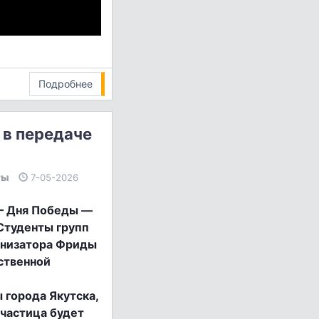
Подробнее
 в передаче
ты
7-05-2026
 — Дня Победы —
 Студенты групп
анизатора Фриды
ственной
 города Якутска,
 частица будет