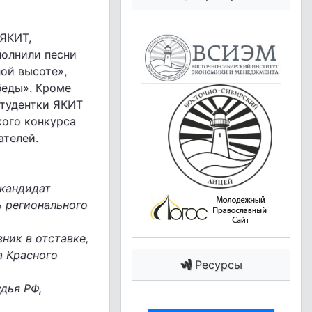
 ЯКИТ,
полнили песни
ой высоте»,
беды». Кроме
студентки ЯКИТ
кого конкурса
ателей.
кандидат
ь регионального
ник в отставке,
а Красного
Ресурсы
дья РФ,