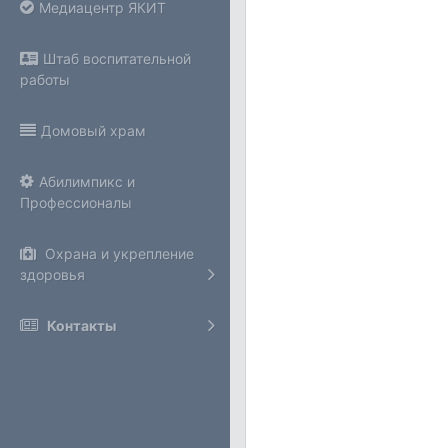
Медиацентр ЯКИТ
Штаб воспитательной
работы
Домовый храм
Абилимпикс и
Профессионалы
Охрана и укрепление
здоровья
Контакты