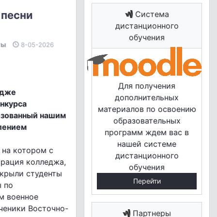
 песни
Система
дистанционного
обучения
ты
8-05-2026
Для получения
едже
дополнительных
нкурса
материалов по освоению
низованный нашим
образовательных
лением
программ ждем вас в
нашей системе
 на котором с
дистанционного
рация колледжа,
обучения
ткрыли студенты
Перейти
 по
м военное
ченики Восточно-
Партнеры