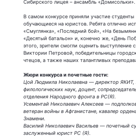
Сибирского лицея – ансамбль «Домисольки».
В самом конкурсе приняли участие студенты
обучающиеся на юристов. Ребята отлично ис
«Смуглянка», «Последний бой», «На безымянн
«Десятый батальон» и, конечно же, «День По
этого, зрители смогли оценить выступление 
Виктории Петровой, победительницы городс
чтецов, а также наших талантливых преподав
Жюри конкурса и почетные гости:
Цой Людмила Николаевна — директор ЯКИТ, 
филологических наук, доцент, сопредседател
отделения Народного фронта в РС(Я).
Усементай Николаевич Алексеев — подполков
ветеран войны в Афганистане, кавалер орден
Знамени.
Василий Николаевич Васильев — почетный су
заслуженный юрист РС (Я).