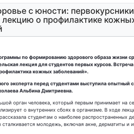
оровье с юности: первокурсники
 лекцию о профилактике кожны
й
рограммы по формированию здорового образа жизни 
ельская лекция для студентов первых курсов. Встреч
рофилактика кожных заболеваний».
ного эксперта перед студентами выступила опытный с
колаева Альбина Дмитриевна.
ьшой орган человека, который первым принимает на с
лизирует о внутренних сбоях в организме. В ходе лек
рассказала студентам о наиболее распространенных д
и сталкивается молодежь, включая акне, дерматиты и 