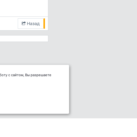
Назад
боту с сайтом, Вы разрешаете
2011-2026 © НПОУ "ЯКИТ"