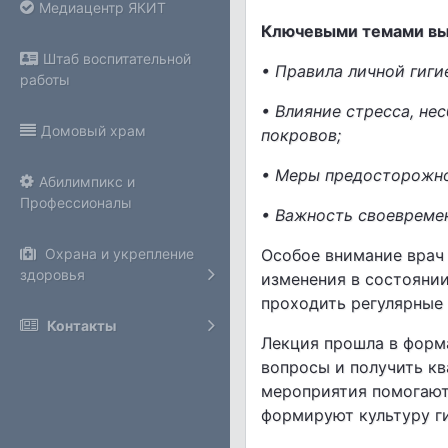
Медиацентр ЯКИТ
Ключевыми темами вы
Штаб воспитательной
• Правила личной гиги
работы
• Влияние стресса, не
Домовый храм
покровов;
• Меры предосторожно
Абилимпикс и
Профессионалы
• Важность своевреме
Особое внимание врач 
Охрана и укрепление
здоровья
изменения в состояни
проходить регулярные
Контакты
Лекция прошла в форм
вопросы и получить к
мероприятия помогают
формируют культуру г