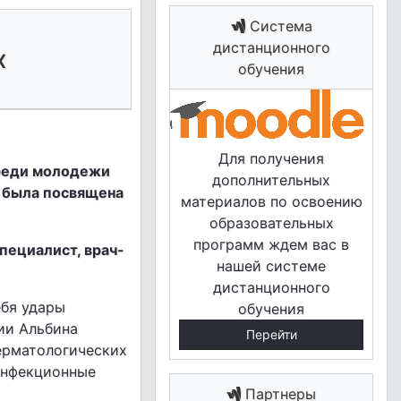
Система
дистанционного
х
обучения
Для получения
среди молодежи
дополнительных
а была посвящена
материалов по освоению
образовательных
программ ждем вас в
пециалист, врач-
нашей системе
дистанционного
ебя удары
обучения
ции Альбина
Перейти
ерматологических
инфекционные
Партнеры