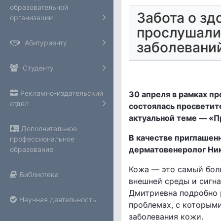
образовательной
Забота о зд
организации
прослушали
Абитуриенту
заболевани
Студенту
Рекламно-издательский
30 апреля в рамках п
отдел
состоялась просветит
актуальной теме — «П
Дополнительное
В качестве приглашен
профессиональное
дерматовенеролог Ни
образование
Кожа — это самый бол
Библиотека
внешней среды и сигна
Дмитриевна подробно 
Научная деятельность
проблемах, с которым
заболевания кожи.