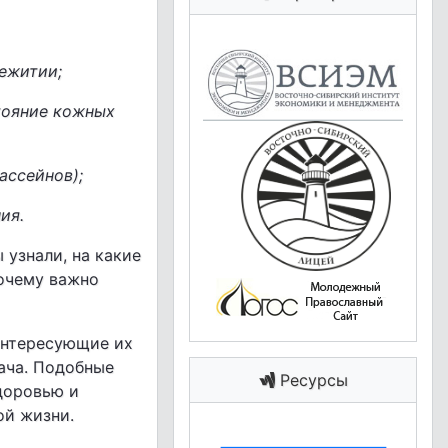
щежитии;
стояние кожных
ассейнов);
ия.
 узнали, на какие
почему важно
интересующие их
ача. Подобные
Ресурсы
доровью и
ой жизни.