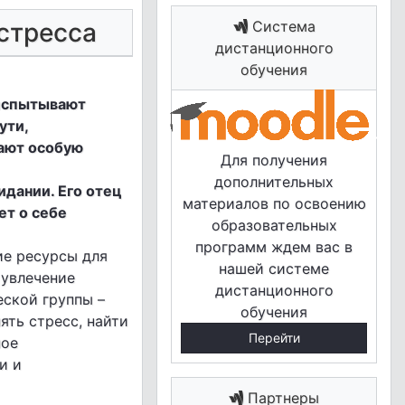
 стресса
Система
дистанционного
обучения
 испытывают
ути,
ают особую
Для получения
дополнительных
идании. Его отец
материалов по освоению
ет о себе
образовательных
программ ждем вас в
ие ресурсы для
нашей системе
 увлечение
дистанционного
еской группы –
обучения
ять стресс, найти
Перейти
ное
и и
Партнеры