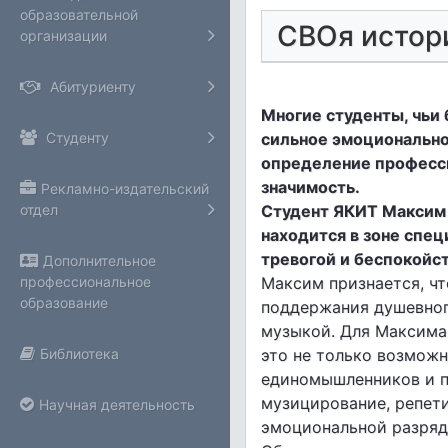
образовательной
СВОя истори
организации
Абитуриенту
Многие студенты, чьи
сильное эмоционально
Студенту
определение професс
значимость.
Рекламно-издательский
Студент ЯКИТ Максим М
отдел
находится в зоне спец
тревогой и беспокойс
Дополнительное
Максим признается, чт
профессиональное
образование
поддержания душевного
музыкой. Для Максима 
это не только возможн
Библиотека
единомышленников и п
музицирование, репет
Научная деятельность
эмоциональной разряд