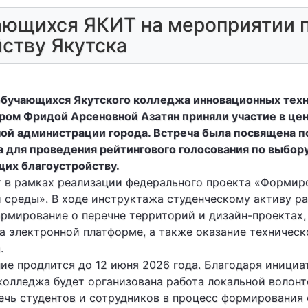
ающихся ЯКИТ на мероприятии 
ству Якутска
 обучающихся Якутского колледжа инновационных техно
ром Фридой Арсеновной Азатян приняли участие в це
ой администрации города. Встреча была посвящена п
а для проведения рейтингового голосования по выбо
их благоустройству.
 в рамках реализации федерального проекта «Формир
 среды». В ходе инструктажа студенческому активу ра
рмирование о перечне территорий и дизайн-проектах,
на электронной платформе, а также оказание техничес
.
ие продлится до 12 июня 2026 года. Благодаря инициа
колледжа будет организована работа локальной волонт
ечь студентов и сотрудников в процесс формирования