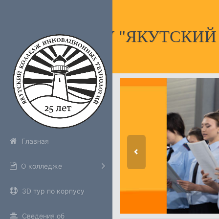
НПОУ "ЯКУТСКИ
Главная
О колледже
3D тур по корпусу
Сведения об