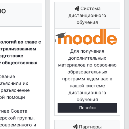
по
Система
дистанционного
обучения
логий во главе с
нтрализованном
Для получения
одготовке
дополнительных
ру общественных
материалов по освоению
образовательных
ование
программ ждем вас в
зъяснили их
нашей системе
 разъяснение
дистанционного
кой помощи
обучения
Перейти
тиве Совета
ерской группы,
 современного и
Партнеры