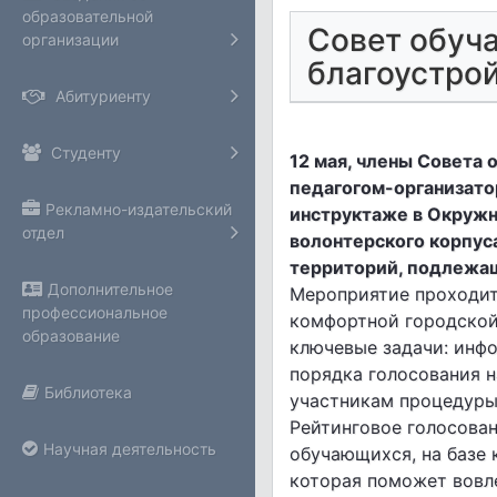
образовательной
Совет обуч
организации
благоустрой
Абитуриенту
Студенту
12 мая, члены Совета
педагогом-организато
Рекламно-издательский
инструктаже в Окружн
отдел
волонтерского корпус
территорий, подлежащ
Дополнительное
Мероприятие проходит
профессиональное
комфортной городской
образование
ключевые задачи: инфо
порядка голосования 
Библиотека
участникам процедуры
Рейтинговое голосован
Научная деятельность
обучающихся, на базе 
которая поможет вовл