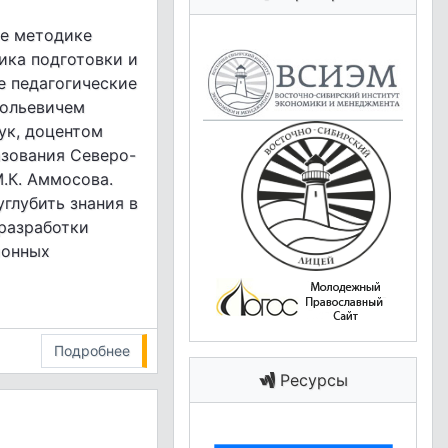
е методике
ика подготовки и
е педагогические
тольевичем
ук, доцентом
азования Северо-
.К. Аммосова.
глубить знания в
 разработки
ионных
Подробнее
Ресурсы