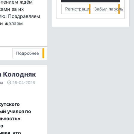
ерпением ждём
ками за их
Регистрация
Забыл пароль
тию! Поздравляем
 и желаем
Подробнее
ра Колодняк
ты
28-04-2026
кутского
ый учился по
ьность».
по
вая, что