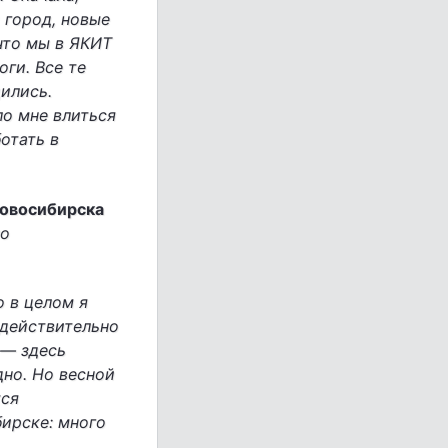
 город, новые
что мы в ЯКИТ
оги. Все те
ились.
о мне влиться
отать в
Новосибирска
но
о в целом я
 действительно
 — здесь
дно. Но весной
тся
ирске: много