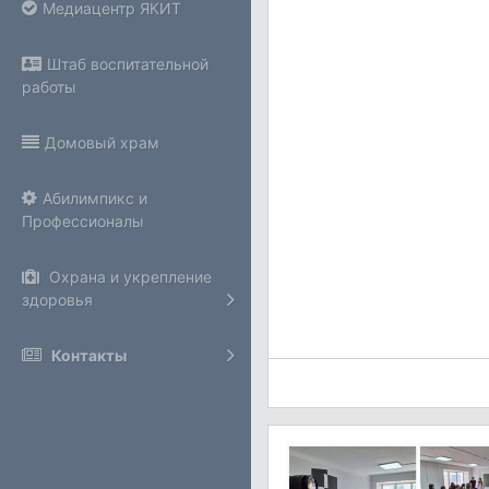
Медиацентр ЯКИТ
Штаб воспитательной
работы
Домовый храм
Абилимпикс и
Профессионалы
Охрана и укрепление
здоровья
Контакты