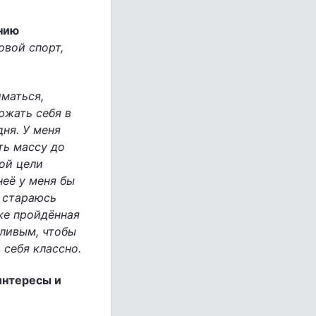
нию
овой спорт,
иматься,
ржать себя в
дня. У меня
ть массу до
ной цели
неё у меня бы
, стараюсь
уже пройдённая
сливым, чтобы
 себя классно.
интересы и