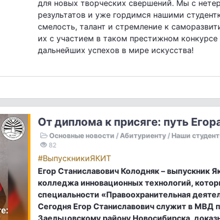
для новых творческих свершений. Мы с нет
результатов и уже гордимся нашими студент
смелость, талант и стремление к саморазви
их с участием в таком престижном конкурсе
дальнейших успехов в мире искусства!
От диплома к присяге: путь Его
Основные новости
/
Абитуриенту
/
Наши студен
82
#ВыпускникиЯКИТ
Егор Станиславович Колодняк – выпускник Я
колледжа инновационных технологий, котор
специальности «Правоохранительная деятел
Сегодня Егор Станиславович служит в МВД 
Заельцовскому району Новосибирска, доказы