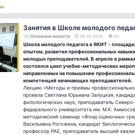
йн
Занятия в Школе молодого педа
Основные новости
28-04-2026
94
Школа молодого педагога в ЯКИТ - площадк
опытом, развития профессиональных навык
молодых преподавателей. В апреле в рамк
состоялся цикл учебно-методических мероп
направленных на повышение профессионал
компетенций начинающих преподавателей.
Лекцию «Методы и приемы профессионально
провела Светлана Юрьевна Залуцкая, кандид
филологических наук, преподаватель Северо
федерального университета им. М.К. Аммосов
методический семинар «Фонд оценочных сред
Васильевна Рогожина, кандидат биологически
профессор РАЕ, преподаватель высшей квал