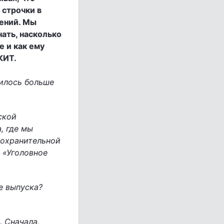
 строчки в
ений. Мы
ать, насколько
е и как ему
КИТ.
нилось больше
ской
, где мы
оохранительной
 «Уголовное
е выпуска?
. Сначала,