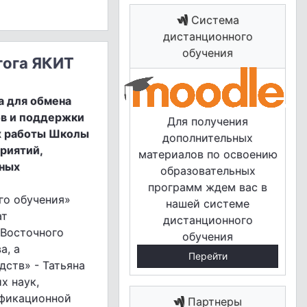
Система
дистанционного
обучения
гога ЯКИТ
а для обмена
ов и поддержки
Для получения
ах работы Школы
дополнительных
риятий,
материалов по освоению
ьных
образовательных
программ ждем вас в
го обучения»
нашей системе
ат
дистанционного
-Восточного
обучения
а, а
Перейти
ств» - Татьяна
х наук,
ификационной
Партнеры