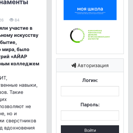
наменты
26
84
яли участие в
ному искусству
обытие,
о мира, было
трий «АЙАР
нным колледжем
Авторизация
ИТ,
Логин:
венные навыки,
ов. Такие
щих
Пароль:
позволяют не
е, но и
ми сверстников
яд вдохновения
Войти