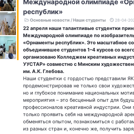
Международной олимпиаде «Ор
республик»
Основные новости
/
Наши студенты
28-04-20
22 апреля наши талантливые студентки прин
Международной олимпиаде по изобразитель
«Орнаменты республик». Это масштабное с
объединившее студентов 1–4 курсов со всег
организовано Колледжем креативных индус
УУСТАР» совместно с Минским художестве
им. А.К. Глебова.
Наши студентки с гордостью представили ЯК
продемонстрировав не только свои художест
но и глубокое понимание национальных мотив
мероприятия – это бесценный опыт для буду
профессионалов креативной индустрии. Они 
только проявить себя на международной арен
обменяться опытом, познакомиться с работа
из разных стран и, конечно же, получить зар