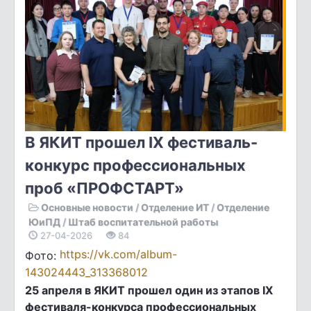
В ЯКИТ прошел IX фестиваль-
конкурс профессиональных
проб «ПРОФСТАРТ»
Основные новости
/
Отделение ИТ
/
Отделение
ЮиПД
/
Штаб воспитательной работы
27-04-2026
84
https://vk.com/album-
Фото:
143024443_313368012
25 апреля в ЯКИТ прошел один из этапов IX
фестиваля-конкурса профессиональных