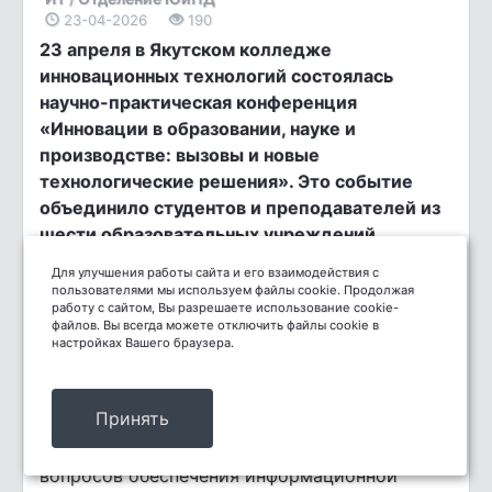
23-04-2026
190
23 апреля в Якутском колледже
инновационных технологий состоялась
научно-практическая конференция
«Инновации в образовании, науке и
производстве: вызовы и новые
технологические решения». Это событие
объединило студентов и преподавателей из
шести образовательных учреждений.
Для улучшения работы сайта и его взаимодействия с
https://vk.com/album-
Фото:
пользователями мы используем файлы cookie. Продолжая
работу с сайтом, Вы разрешаете использование cookie-
143024443_313332103
файлов. Вы всегда можете отключить файлы cookie в
настройках Вашего браузера.
В секциях «Программирование» и
«Информационная безопасность»
доклады
Принять
касались самых актуальных тем: от игровых
проектов и программного обеспечения до
вопросов обеспечения информационной