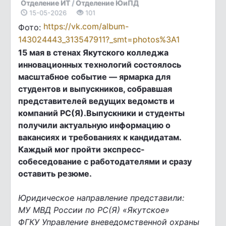
Отделение ИТ
/
Отделение ЮиПД
15-05-2026
101
https://vk.com/album-
Фото:
143024443_313547911?_smt=photos%3A1
15 мая в стенах Якутского колледжа
инновационных технологий состоялось
масштабное событие — ярмарка для
студентов и выпускников, собравшая
представителей ведущих ведомств и
компаний РС(Я).Выпускники и студенты
получили актуальную информацию о
вакансиях и требованиях к кандидатам.
Каждый мог пройти экспресс-
собеседование с работодателями и сразу
оставить резюме.
Юридическое направление представили:
МУ МВД России по РС(Я) «Якутское»
ФГКУ Управление вневедомственной охраны