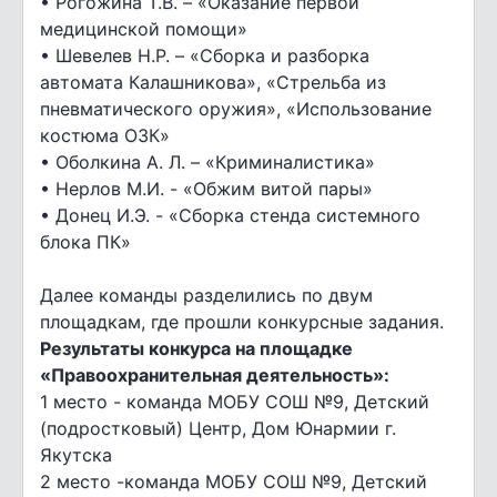
• Рогожина Т.В. – «Оказание первой
медицинской помощи»
• Шевелев Н.Р. – «Сборка и разборка
автомата Калашникова», «Стрельба из
пневматического оружия», «Использование
костюма ОЗК»
• Оболкина А. Л. – «Криминалистика»
• Нерлов М.И. - «Обжим витой пары»
• Донец И.Э. - «Сборка стенда системного
блока ПК»
Далее команды разделились по двум
площадкам, где прошли конкурсные задания.
Результаты конкурса на площадке
«Правоохранительная деятельность»:
1 место - команда МОБУ СОШ №9, Детский
(подростковый) Центр, Дом Юнармии г.
Якутска
2 место -команда МОБУ СОШ №9, Детский